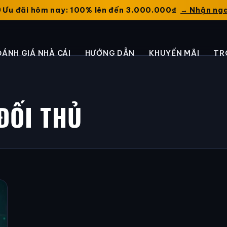
 Ưu đãi hôm nay:
100% lên đến 3.000.000₫
→ Nhận ng
ĐÁNH GIÁ NHÀ CÁI
HƯỚNG DẪN
KHUYẾN MÃI
TR
ĐỐI THỦ