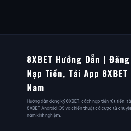
8XBET Hướng Dẫn | Đăng
Nạp Tiền, Tải App 8XBET 
Nam
Hướng dẫn đăng ký 8XBET, cách nạp tiền rút tiền, tả
8XBET Android iOS và chiến thuật cá cược từ chuyê
năm kinh nghiệm.