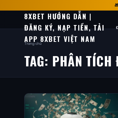

8XBET HƯỚNG DẪN |
ĐĂNG KÝ, NẠP TIỀN, TẢI
APP 8XBET VIỆT NAM
Trang chủ
TAG: PHÂN TÍCH 