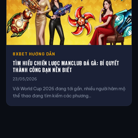
8XBET HƯỚNG DẪN
TÌM HIỂU CHIẾN LƯỢC MANCLUB ĐÁ GÀ: BÍ QUYẾT
THÀNH CÔNG BẠN NÊN BIẾT
23/05/2026
Với World Cup 2026 đang tới gần, nhiều người hâm mộ
thể thao đang tìm kiếm các phương...