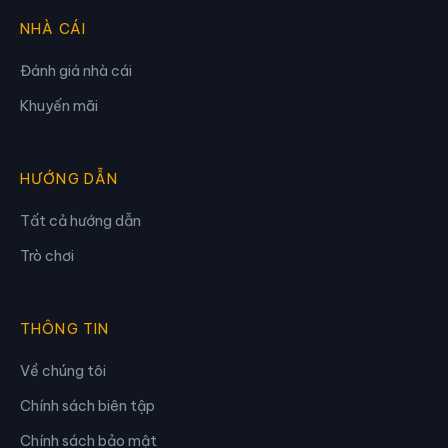
NHÀ CÁI
Đánh giá nhà cái
Khuyến mãi
HƯỚNG DẪN
Tất cả hướng dẫn
Trò chơi
THÔNG TIN
Về chúng tôi
Chính sách biên tập
Chính sách bảo mật