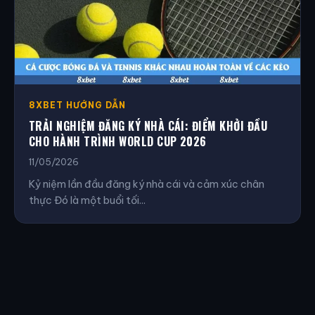
8XBET HƯỚNG DẪN
TRẢI NGHIỆM ĐĂNG KÝ NHÀ CÁI: ĐIỂM KHỞI ĐẦU
CHO HÀNH TRÌNH WORLD CUP 2026
11/05/2026
Kỷ niệm lần đầu đăng ký nhà cái và cảm xúc chân
thực Đó là một buổi tối...