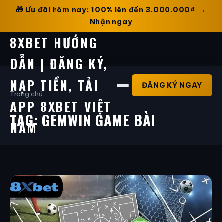
🎁 Ưu đãi hôm nay:
100% lên đến 3.000.000₫
→
CHUYÊN GIA
Nhận ngay
8XBET HƯỚNG
DẪN | ĐĂNG KÝ,
NẠP TIỀN, TẢI
ĐĂNG KÝ NGAY
Trang chủ
APP 8XBET VIỆT
TAG: GEMWIN GAME BÀI
NAM