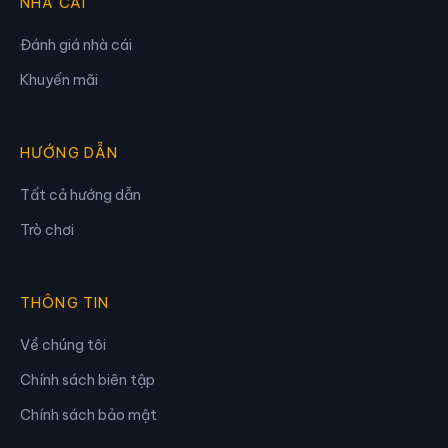
NHÀ CÁI
Đánh giá nhà cái
Khuyến mãi
HƯỚNG DẪN
Tất cả hướng dẫn
Trò chơi
THÔNG TIN
Về chúng tôi
Chính sách biên tập
Chính sách bảo mật