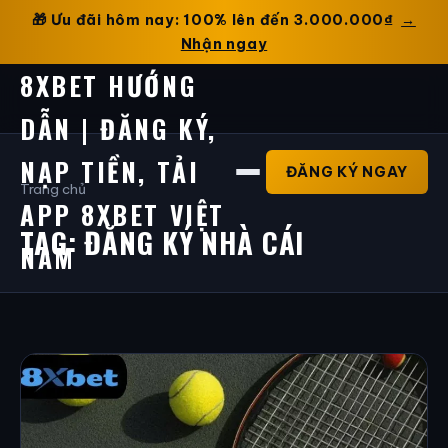
🎁 Ưu đãi hôm nay:
100% lên đến 3.000.000₫
→
CHUYÊN GIA
Nhận ngay
8XBET HƯỚNG
DẪN | ĐĂNG KÝ,
NẠP TIỀN, TẢI
ĐĂNG KÝ NGAY
Trang chủ
APP 8XBET VIỆT
TAG: ĐĂNG KÝ NHÀ CÁI
NAM