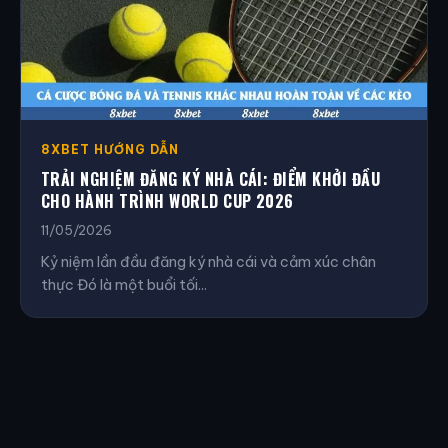
8XBET HƯỚNG DẪN
TRẢI NGHIỆM ĐĂNG KÝ NHÀ CÁI: ĐIỂM KHỞI ĐẦU
CHO HÀNH TRÌNH WORLD CUP 2026
11/05/2026
Kỷ niệm lần đầu đăng ký nhà cái và cảm xúc chân
thực Đó là một buổi tối...