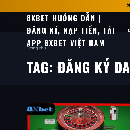

8XBET HƯỚNG DẪN |
ĐĂNG KÝ, NẠP TIỀN, TẢI
APP 8XBET VIỆT NAM
Trang chủ
TAG: ĐĂNG KÝ D