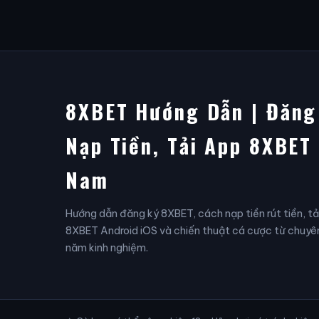
8XBET Hướng Dẫn | Đăng
Nạp Tiền, Tải App 8XBET 
Nam
Hướng dẫn đăng ký 8XBET, cách nạp tiền rút tiền, tả
8XBET Android iOS và chiến thuật cá cược từ chuyê
năm kinh nghiệm.