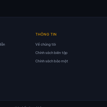
THÔNG TIN
dẫn
Về chúng tôi
Chính sách biên tập
Chính sách bảo mật