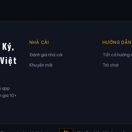
 Ký,
NHÀ CÁI
HƯỚNG DẪN
Đánh giá nhà cái
Tất cả hướng 
Việt
Khuyến mãi
Trò chơi
i app
n gia 10+