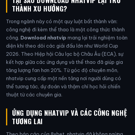
THÀNH XU HƯỚNG?
Trong ngành này có một quy luật bất thành văn:
công nghệ đi kèm thể thao là một công thức thành
công.
Download nhatvip
mang lại trải nghiệm toàn
diện khi theo dõi các giải đấu lớn như World Cup
2026. Theo Hiệp hội Câu lạc bộ Châu Âu (ECA), sự
kết hợp giữa các ứng dụng và thể thao đã giúp gia
tăng lượng fan hơn 20%. Từ góc độ chuyên môn,
nhatvip cung cấp một nền tảng nơi người dùng có
thể tương tác, dự đoán và thậm chí học hỏi chiến
thuật từ các chuyên gia.
ỨNG DỤNG NHATVIP VÀ CÁC CÔNG NGHỆ
TƯƠNG LAI
Theo báo cáo của 8xbet, nhatvip đã không ngừng