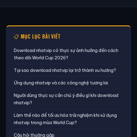
📋 MỤC LỤC BÀI VIẾT
Download nhatvip có thực sự ảnh hưởng đến cách
theo dõi World Cup 2026?
Tại sao download nhatvip lại trở thành xu hướng?
Ứng dụng nhatvip và các công nghệ tương lai
Người dùng thực sự cần chú ý điều gì khi download
nhatvip?
Làm thế nào để tối ưu hóa trải nghiệm khi sử dụng
nhatvip trong mùa World Cup?
Câu hỏi thường gặp