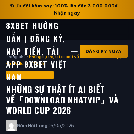
🎁 Ưu đãi hôm nay:
100% lên đến 3.000.000₫
→
CHUYÊN GIA
Nhận ngay
8XBET HƯỚNG
DẪN | ĐĂNG KÝ,
NẠP TIỀN, TẢI
ĐĂNG KÝ NGAY
Trang chủ
›
Những sự thật ít ai biết về「download nhatvip」
APP 8XBET VIỆT
và World Cup 2026
NAM
8XBET HƯỚNG DẪN
NHỮNG SỰ THẬT ÍT AI BIẾT
VỀ「DOWNLOAD NHATVIP」VÀ
WORLD CUP 2026
Đàm Hải Long
06/05/2026