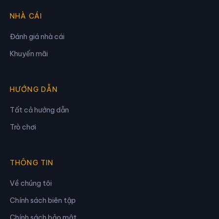
NHÀ CÁI
Đánh giá nhà cái
Khuyến mãi
HƯỚNG DẪN
Tất cả hướng dẫn
Trò chơi
THÔNG TIN
Về chúng tôi
Chính sách biên tập
Chính sách bảo mật