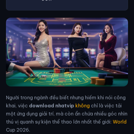
Người trong ngành đều biết nhưng hiếm khi nói công
khai, việc
download nhatvip
không
chỉ là việc tải
một ứng dụng giải trí, mà còn ẩn chứa nhiều góc nhìn
thú vị quanh sự kiện thể thao lớn nhất thế giới:
World
Cup 2026.