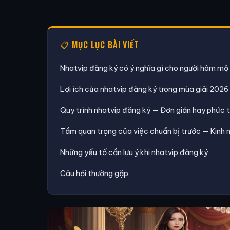
📋 MỤC LỤC BÀI VIẾT
Nhatvip đăng ký có ý nghĩa gì cho người hâm m
Lợi ích của nhatvip đăng ký trong mùa giải 2026
Quy trình nhatvip đăng ký — Đơn giản hay phức 
Tầm quan trọng của việc chuẩn bị trước — Kinh 
Những yếu tố cần lưu ý khi nhatvip đăng ký
Câu hỏi thường gặp