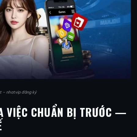
t – nhatvip đăng ký
A VIỆC CHUẨN BỊ TRƯỚC —
Ế