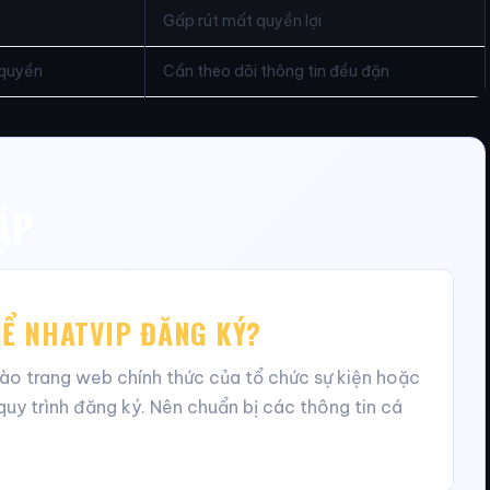
Gấp rút mất quyền lợi
 quyền
Cần theo dõi thông tin đều đặn
ẶP
HỂ NHATVIP ĐĂNG KÝ?
ào trang web chính thức của tổ chức sự kiện hoặc
quy trình đăng ký. Nên chuẩn bị các thông tin cá