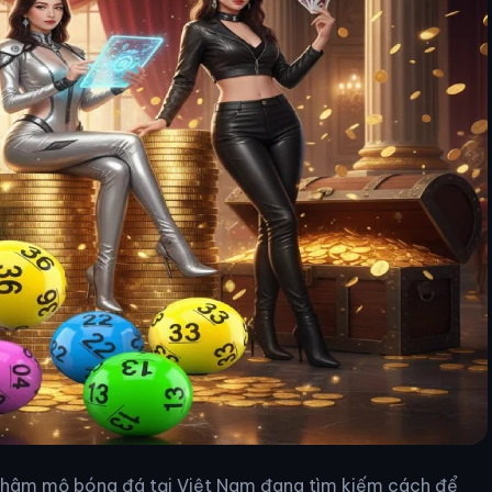
 hâm mộ bóng đá tại Việt Nam đang tìm kiếm cách để