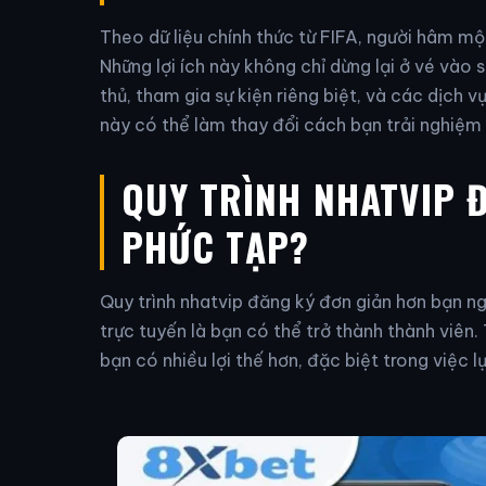
Theo dữ liệu chính thức từ FIFA, người hâm mộ
Những lợi ích này không chỉ dừng lại ở vé và
thủ, tham gia sự kiện riêng biệt, và các dịch 
này có thể làm thay đổi cách bạn trải nghiệ
QUY TRÌNH NHATVIP 
PHỨC TẠP?
Quy trình nhatvip đăng ký đơn giản hơn bạn ng
trực tuyến là bạn có thể trở thành thành viên.
bạn có nhiều lợi thế hơn, đặc biệt trong việc l