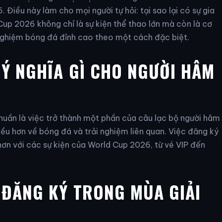
Điều này làm cho mọi người tự hỏi: tại sao lại có sự gia
Cup 2026 không chỉ là sự kiện thể thao lớn mà còn là cơ
 nghiệm bóng đá đỉnh cao theo một cách đặc biệt.
 Ý NGHĨA GÌ CHO NGƯỜI HÂM
thuần là việc trở thành một phần của câu lạc bộ người hâm
ều hơn về bóng đá và trải nghiệm liên quan. Việc đăng ký
ơn với các sự kiện của World Cup 2026, từ vé VIP đến
 ĐĂNG KÝ TRONG MÙA GIẢI