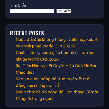
Tìm kiếm
Tìm kiếm
RECENT POSTS
Cuộc đối đầu không tưởng: Da88 hay Kubet
sẽ chinh phục World Cup 2026?
Chiến lược ty cuoc giúp bạn tối ưu hóa lợi
nhuận World Cup 2026
Rút Tiền Nhatvip: Bí Quyết Hiệu Quả Mà Bạn
Chưa Biết
Kèo cá cược bóng đá trực tuyến: Bí mật
đằng sau những con số
Cách chơi cá độ bóng đá luôn thắng: Bí mật
từ người trong ngành