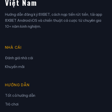
Việt Nam
Hướng dẫn đăng ký 8XBET, cách nạp tiền rút tiền, tải app
8XBET Android iOS và chiến thuật cá cược từ chuyên gia
10+ năm kinh nghiệm.
NHÀ CÁI
Đánh giá nhà cái
Khuyến mãi
HƯỚNG DẪN
Tất cả hướng dẫn
Trò chơi