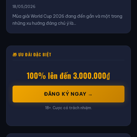
18/05/2026
Mùa giải World Cup 2026 đang đến gần và một trong
những xu hướng đáng chú ý là...
🎁 ƯU ĐÃI ĐẶC BIỆT
100% lên đến 3.000.000₫
ĐĂNG KÝ NGAY →
18+. Cược có trách nhiệm.