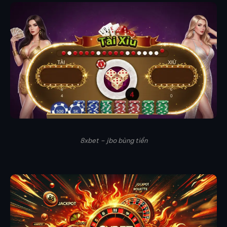
8xbet – jbo bùng tiền